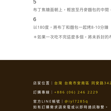
5
布丁焦糖面朝上，輕放至丹麥麵包的中間
6
以180度，將布丁和麵包一起烤8-10
＊如果一次吃不完這麼多個，將未拆封的布
店家位置｜
台灣 台南市安南區 同安路34
訂購專線｜
+886 (06) 246 2229
官方LINE帳號｜
@iyl7285q
如有訂購需求請來電或以即時通訊聯繫。