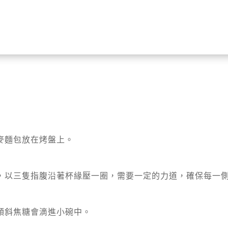
。
麥麵包放在烤盤上。
，以三隻指腹沿著杯緣壓一圈，需要一定的力道，確保每一
傾斜焦糖會滴進小碗中。