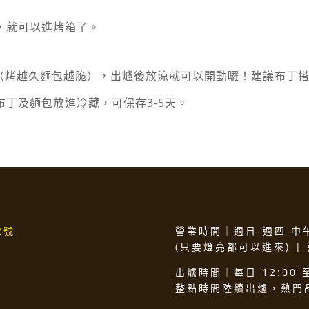
，就可以進烤箱了。
分鐘（烤越久麵包越脆），出爐後放涼就可以開動囉！建議布丁
丁及麵包放進冷藏，可保存3-5天。
2號
營業時間｜週日-週四 中午1
(只要燈亮都可以進來) |
出爐時間｜每日 12:00 至
整點時間陸續出爐，熱門