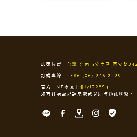
店家位置｜
台灣 台南市安南區 同安路34
訂購專線｜
+886 (06) 246 2229
官方LINE帳號｜
@iyl7285q
如有訂購需求請來電或以即時通訊聯繫。