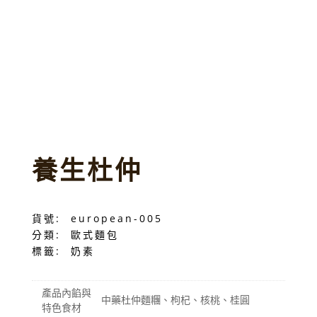
養生杜仲
貨號:
european-005
分類:
歐式麵包
標籤:
奶素
產品內餡與
中藥杜仲麵糰、枸杞、核桃、桂圓
特色食材