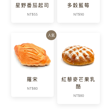
星野番茄起司
多穀藍莓
NT$
55
NT$
90
人氣
羅宋
紅藜麥芒果乳
酪
NT$
80
NT$
80