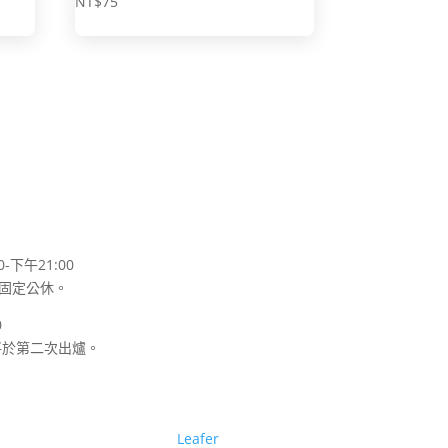
NT$
75
-下午21:00
六固定公休。
0
將於第二次出爐。
ts reserved. Designed by
Leafer
.