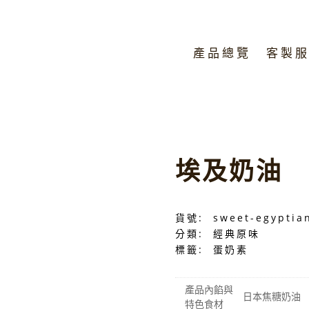
產品總覽
客製
埃及奶油
貨號:
sweet-egyptia
分類:
經典原味
標籤:
蛋奶素
產品內餡與
日本焦糖奶油
特色食材