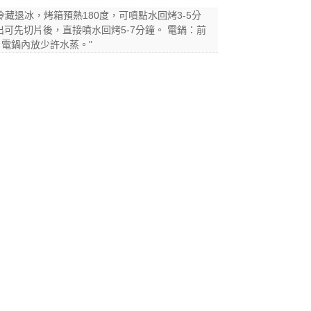
冷藏退冰，烤箱預熱180度，可噴點水回烤3-5分
出可先切片後，直接噴水回烤5-7分鐘。 電鍋：前
電鍋內放少許水蒸。"