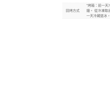
"烤箱：前一天
回烤方式
鐘。 從冷凍取
一天冷藏退冰，